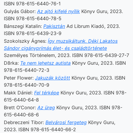
ISBN 978-615-6440-76-1
Gulyás Gábor:
Az ajtó kifelé nyílik
Könyv Guru, 2023.
ISBN 978-615-6440-78-5
Bánszegi Katalin:
Pakisztán
Ad Librum Kiadó, 2023.
ISBN 978-615-6439-23-9
Szokolszky Ágnes:
Így muzsikáltunk. Déki Lakatos
Sándor cigányprímás élet- és családtörténete
Személyes Történelem, 2023. ISBN 978-615-6439-27-7
D8rka:
Te nem lehetsz autista
Könyv Guru, 2023. ISBN
978-615-6440-72-3
Peter Flower:
Jakuzák között
Könyv Guru, 2023. ISBN
978-615-6440-70-9
Makk Dániel:
Fel térképe
Könyv Guru, 2023. ISBN 978-
615-6440-64-8
Brett O’Conor:
Az üreg
Könyv Guru, 2023. ISBN 978-
615-6440-68-6
Debreczeni Tibor:
Belvárosi fergeteg
Könyv Guru,
2023. ISBN 978-615-6440-66-2