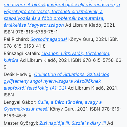
rendszere. A bírósági végrehajtási eljárás rendszere, a
végrehajtó szervezet, történeti előzmények, a
szabályozás és a főbb problémák bemutatása,
értékelése Magyarországon
Ad Librum Kiadó, 2021.
ISBN 978-615-5758-75-1
Pál Richárd:
Sorsodmagaddal
Könyv Guru, 2021. ISBN
978-615-6153-41-8
Bánszegi Katalin:
Libanon. Látnivalók, történelem,
kultúra
Ad Librum Kiadó, 2021. ISBN 978-615-5758-66-
9
Deák Hedvig:
Collection of Situations. Szituációs
gyűjtemény angol nyelvvizsgára készülőknek
alapfoktól felsőfokig (A1-C2)
Ad Librum Kiadó, 2021.
ISBN
Lengyel Gábor:
Csile, a Bérc tündére, avagy a
Gyermekvasút meséi
Könyv Guru, 2021. ISBN 978-615-
6153-45-6
Mester Györgyi:
Zizi naplója III. Sizzie`s diary III
Ad