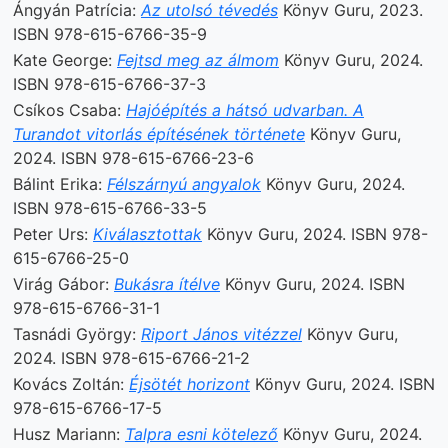
Ángyán Patrícia:
Az utolsó tévedés
Könyv Guru, 2023.
ISBN 978-615-6766-35-9
Kate George:
Fejtsd meg az álmom
Könyv Guru, 2024.
ISBN 978-615-6766-37-3
Csíkos Csaba:
Hajóépítés a hátsó udvarban. A
Turandot vitorlás építésének története
Könyv Guru,
2024. ISBN 978-615-6766-23-6
Bálint Erika:
Félszárnyú angyalok
Könyv Guru, 2024.
ISBN 978-615-6766-33-5
Peter Urs:
Kiválasztottak
Könyv Guru, 2024. ISBN 978-
615-6766-25-0
Virág Gábor:
Bukásra ítélve
Könyv Guru, 2024. ISBN
978-615-6766-31-1
Tasnádi György:
Riport János vitézzel
Könyv Guru,
2024. ISBN 978-615-6766-21-2
Kovács Zoltán:
Éjsötét horizont
Könyv Guru, 2024. ISBN
978-615-6766-17-5
Husz Mariann:
Talpra esni kötelező
Könyv Guru, 2024.