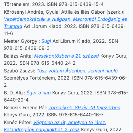
Történelem, 2023. ISBN 978-615-6439-15-4
Körösényi András, Gyulai Attila és Illés Gábor (szerk.):
Vezérdemokráciák a világban. Macrontól Erdoğanig és
Trumpig
Ad Librum Kiadó, 2022. ISBN 978-615-6439-
11-6
Mester Györgyi:
Sugi
Ad Librum Kiadó, 2022. ISBN
978-615-6439-09-3
Balázs Anita:
Meseköntösben a 21. század
Könyv Guru,
2022. ISBN 978-615-6440-24-2
Szabó Zsuzsi:
Túsz voltam Ádenben. Jemeni napló
Személyes Történelem, 2022. ISBN 978-615-6439-06-
2
B. D. Alíz:
Éget a nap
Könyv Guru, 2022. ISBN 978-615-
6440-20-4
Bencsik Ferenc Pál:
Töredékek. 89 év 29 fejezetben
Könyv Guru, 2022. ISBN 978-615-6440-16-7
Kenéz Péter:
Végtelen az út, amelyen te jársz.
Kalandregény napjainkból. 2. rész
Könyv Guru, 2022.