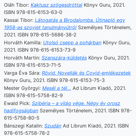
Oláh Tibor:
Kaktusz szögesdróttal
Könyv Guru, 2021.
ISBN 978-615-6153-63-0
Kassai Tibor:
Látogatás a Birodalomba. Útinapló egy
1958-as szovjet tanulmányútról
Személyes Történelem,
2021. ISBN 978-615-5686-38-2
Horváth Kamilla:
Utolsó csepp a pohárban
Könyv Guru,
2021. ISBN 978-615-6153-73-9
Horváth Martin:
Szanszára-küldetés
Könyv Guru, 2021.
ISBN 978-615-6153-71-5
Varga Éva Sára:
Rövid. Novellák és Covid-emlékezetek
Könyv Guru, 2021. ISBN 978-615-6153-75-3
Mester Györgyi:
Mesél a tél…
Ad Librum Kiadó, 2021.
ISBN 978-615-5758-82-9
Ewald Pick:
Szibéria – a világ vége. Négy év orosz
hadifogságban
Személyes Történelem, 2021. ISBN 978-
615-5758-80-5
Bánszegi Katalin:
Szudán
Ad Librum Kiadó, 2021. ISBN
978-615-5758-78-2