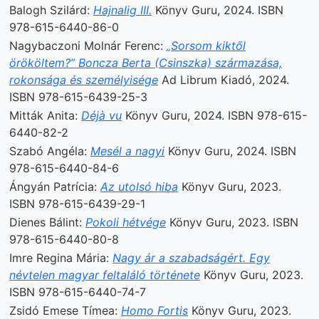
Balogh Szilárd:
Hajnalig III.
Könyv Guru, 2024. ISBN
978-615-6440-86-0
Nagybaczoni Molnár Ferenc:
„Sorsom kiktől
örököltem?” Boncza Berta (Csinszka) származása,
rokonsága és személyisége
Ad Librum Kiadó, 2024.
ISBN 978-615-6439-25-3
Mitták Anita:
Déjà vu
Könyv Guru, 2024. ISBN 978-615-
6440-82-2
Szabó Angéla:
Mesél a nagyi
Könyv Guru, 2024. ISBN
978-615-6440-84-6
Ángyán Patrícia:
Az utolsó hiba
Könyv Guru, 2023.
ISBN 978-615-6439-29-1
Dienes Bálint:
Pokoli hétvége
Könyv Guru, 2023. ISBN
978-615-6440-80-8
Imre Regina Mária:
Nagy ár a szabadságért. Egy
névtelen magyar feltaláló története
Könyv Guru, 2023.
ISBN 978-615-6440-74-7
Zsidó Emese Tímea:
Homo Fortis
Könyv Guru, 2023.