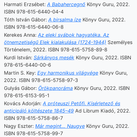
Harmati Erzsébet:
A Babahercegnő
Könyv Guru, 2022.
ISBN 978-615-6440-04-4
Tóth István Gábor:
A birsalma íze
Könyv Guru, 2022.
ISBN 978-615-6440-06-8
Kerekes Anna:
Az eleki svábok hagyatéka. Az
ötnemzetiségű Elek kialakulása (1724-1944)
Személyes
Történelem, 2022. ISBN 978-615-5758-89-8
Kurdi István:
Sárkányos mesék
Könyv Guru, 2022. ISBN
978-615-6440-00-6
Martin S. Key:
Egy harmonikus világvége
Könyv Guru,
2022. ISBN 978-615-5758-97-3
Gulyás Gábor:
Örökpanoráma
Könyv Guru, 2022. ISBN
978-615-6153-95-1
Kovács Adorján:
A próteuszi Petőfi. Kísérletező és
anticipáló költészete 1845–49
Ad Librum Kiadó, 2022.
ISBN 978-615-5758-86-7
Nagy Eszter:
Már megint… Naugye
Könyv Guru, 2022.
ISBN 978-615-5758-99-7