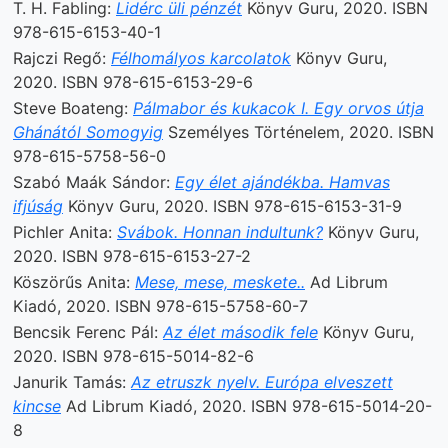
T. H. Fabling:
Lidérc üli pénzét
Könyv Guru, 2020. ISBN
978-615-6153-40-1
Rajczi Regő:
Félhomályos karcolatok
Könyv Guru,
2020. ISBN 978-615-6153-29-6
Steve Boateng:
Pálmabor és kukacok I. Egy orvos útja
Ghánától Somogyig
Személyes Történelem, 2020. ISBN
978-615-5758-56-0
Szabó Maák Sándor:
Egy élet ajándékba. Hamvas
ifjúság
Könyv Guru, 2020. ISBN 978-615-6153-31-9
Pichler Anita:
Svábok. Honnan indultunk?
Könyv Guru,
2020. ISBN 978-615-6153-27-2
Köszörűs Anita:
Mese, mese, meskete..
Ad Librum
Kiadó, 2020. ISBN 978-615-5758-60-7
Bencsik Ferenc Pál:
Az élet második fele
Könyv Guru,
2020. ISBN 978-615-5014-82-6
Janurik Tamás:
Az etruszk nyelv. Európa elveszett
kincse
Ad Librum Kiadó, 2020. ISBN 978-615-5014-20-
8