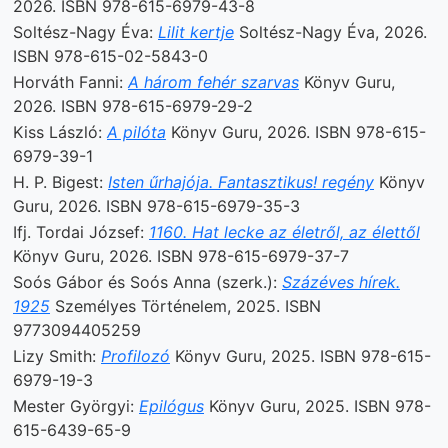
2026. ISBN 978-615-6979-43-8
Soltész-Nagy Éva:
Lilit kertje
Soltész-Nagy Éva, 2026.
ISBN 978-615-02-5843-0
Horváth Fanni:
A három fehér szarvas
Könyv Guru,
2026. ISBN 978-615-6979-29-2
Kiss László:
A pilóta
Könyv Guru, 2026. ISBN 978-615-
6979-39-1
H. P. Bigest:
Isten űrhajója. Fantasztikus! regény
Könyv
Guru, 2026. ISBN 978-615-6979-35-3
Ifj. Tordai József:
1160. Hat lecke az életről, az élettől
Könyv Guru, 2026. ISBN 978-615-6979-37-7
Soós Gábor és Soós Anna (szerk.):
Százéves hírek.
1925
Személyes Történelem, 2025. ISBN
9773094405259
Lizy Smith:
Profilozó
Könyv Guru, 2025. ISBN 978-615-
6979-19-3
Mester Györgyi:
Epilógus
Könyv Guru, 2025. ISBN 978-
615-6439-65-9