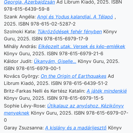
Georgia, Azerbajdzsán
Ad Librum Kiadó, 2025. ISBN
978-615-6439-59-8
Szank Angéla:
Angi és Yodus kalandjai. A Télapó
,
2025. ISBN 978-615-02-5287-2
Szolnoki Kata:
Tükröződések fehér fényben
Könyv
Guru, 2025. ISBN 978-615-6979-17-9
Mihály András:
Elképzelt utak. Versek és kép-emlékek
Könyv Guru, 2025. ISBN 978-615-6979-21-6
Káldor Judit:
Ükanyám, Giselle...
Könyv Guru, 2025.
ISBN 978-615-6979-00-1
Kovács György:
On the Origin of Earthquakes
Ad
Librum Kiadó, 2025. ISBN 978-615-6439-51-2
Britz-Farkas Nelli és Kertész Katalin:
A játék mindenkié
Könyv Guru, 2025. ISBN 978-615-6979-15-5
Sophie Lévy-Rose:
Útikalauz az anyóshoz. Kézikönyv
menyeknek
Könyv Guru, 2025. ISBN 978-615-6979-07-
0
Garay Zsuzsanna:
A kislány és a madárijesztő
Könyv