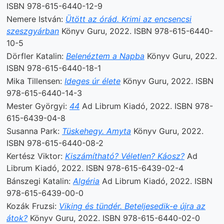
ISBN 978-615-6440-12-9
Nemere István:
Ütött az órád. Krimi az encsencsi
szeszgyárban
Könyv Guru, 2022. ISBN 978-615-6440-
10-5
Dörfler Katalin:
Belenéztem a Napba
Könyv Guru, 2022.
ISBN 978-615-6440-18-1
Mika Tillensen:
Ideges úr élete
Könyv Guru, 2022. ISBN
978-615-6440-14-3
Mester Györgyi:
44
Ad Librum Kiadó, 2022. ISBN 978-
615-6439-04-8
Susanna Park:
Tüskehegy. Amyta
Könyv Guru, 2022.
ISBN 978-615-6440-08-2
Kertész Viktor:
Kiszámítható? Véletlen? Káosz?
Ad
Librum Kiadó, 2022. ISBN 978-615-6439-02-4
Bánszegi Katalin:
Algéria
Ad Librum Kiadó, 2022. ISBN
978-615-6439-00-0
Kozák Fruzsi:
Viking és tündér. Beteljesedik-e újra az
átok?
Könyv Guru, 2022. ISBN 978-615-6440-02-0