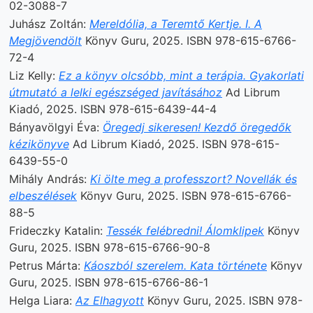
02-3088-7
Juhász Zoltán:
Mereldólia, a Teremtő Kertje. I. A
Megjövendölt
Könyv Guru, 2025. ISBN 978-615-6766-
72-4
Liz Kelly:
Ez a könyv olcsóbb, mint a terápia. Gyakorlati
útmutató a lelki egészséged javításához
Ad Librum
Kiadó, 2025. ISBN 978-615-6439-44-4
Bányavölgyi Éva:
Öregedj sikeresen! Kezdő öregedők
kézikönyve
Ad Librum Kiadó, 2025. ISBN 978-615-
6439-55-0
Mihály András:
Ki ölte meg a professzort? Novellák és
elbeszélések
Könyv Guru, 2025. ISBN 978-615-6766-
88-5
Frideczky Katalin:
Tessék felébredni! Álomklipek
Könyv
Guru, 2025. ISBN 978-615-6766-90-8
Petrus Márta:
Káoszból szerelem. Kata története
Könyv
Guru, 2025. ISBN 978-615-6766-86-1
Helga Liara:
Az Elhagyott
Könyv Guru, 2025. ISBN 978-