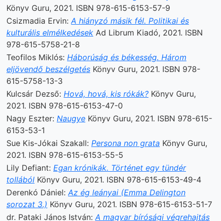
Könyv Guru, 2021. ISBN 978-615-6153-57-9
Csizmadia Ervin:
A hiányzó másik fél. Politikai és
kulturális elmélkedések
Ad Librum Kiadó, 2021. ISBN
978-615-5758-21-8
Teofilos Miklós:
Háborúság és békesség. Három
eljövendő beszélgetés
Könyv Guru, 2021. ISBN 978-
615-5758-13-3
Kulcsár Dezső:
Hová, hová, kis rókák?
Könyv Guru,
2021. ISBN 978-615-6153-47-0
Nagy Eszter:
Naugye
Könyv Guru, 2021. ISBN 978-615-
6153-53-1
Sue Kis-Jókai Szakall:
Persona non grata
Könyv Guru,
2021. ISBN 978-615-6153-55-5
Lily Defiant:
Egan krónikák. Történet egy tündér
tollából
Könyv Guru, 2021. ISBN 978-615-6153-49-4
Derenkó Dániel:
Az ég leányai (Emma Delington
sorozat 3.)
Könyv Guru, 2021. ISBN 978-615-6153-51-7
dr. Pataki János István:
A magyar bírósági végrehajtás