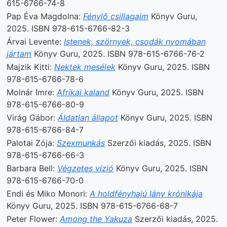
615-6766-74-8
Pap Éva Magdolna:
Fénylő csillagaim
Könyv Guru,
2025. ISBN 978-615-6766-82-3
Árvai Levente:
Istenek, szörnyek, csodák nyomában
jártam
Könyv Guru, 2025. ISBN 978-615-6766-76-2
Majzik Kitti:
Nektek mesélek
Könyv Guru, 2025. ISBN
978-615-6766-78-6
Molnár Imre:
Afrikai kaland
Könyv Guru, 2025. ISBN
978-615-6766-80-9
Virág Gábor:
Áldatlan állapot
Könyv Guru, 2025. ISBN
978-615-6766-84-7
Palotai Zója:
Szexmunkás
Szerzői kiadás, 2025. ISBN
978-615-6766-66-3
Barbara Bell:
Végzetes vízió
Könyv Guru, 2025. ISBN
978-615-6766-70-0
Endi és Miko Monori:
A holdfényhajú lány krónikája
Könyv Guru, 2025. ISBN 978-615-6766-68-7
Peter Flower:
Among the Yakuza
Szerzői kiadás, 2025.