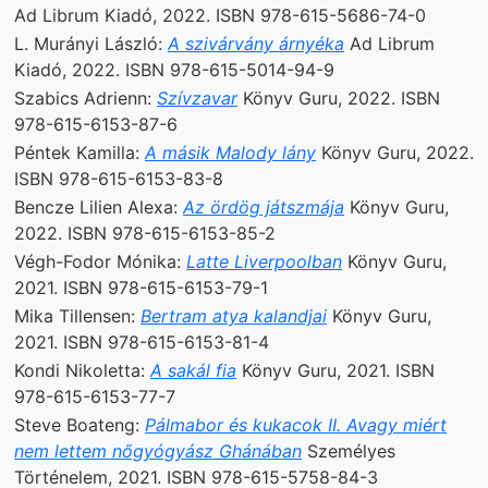
Ad Librum Kiadó, 2022. ISBN 978-615-5686-74-0
L. Murányi László:
A szivárvány árnyéka
Ad Librum
Kiadó, 2022. ISBN 978-615-5014-94-9
Szabics Adrienn:
Szívzavar
Könyv Guru, 2022. ISBN
978-615-6153-87-6
Péntek Kamilla:
A másik Malody lány
Könyv Guru, 2022.
ISBN 978-615-6153-83-8
Bencze Lilien Alexa:
Az ördög játszmája
Könyv Guru,
2022. ISBN 978-615-6153-85-2
Végh-Fodor Mónika:
Latte Liverpoolban
Könyv Guru,
2021. ISBN 978-615-6153-79-1
Mika Tillensen:
Bertram atya kalandjai
Könyv Guru,
2021. ISBN 978-615-6153-81-4
Kondi Nikoletta:
A sakál fia
Könyv Guru, 2021. ISBN
978-615-6153-77-7
Steve Boateng:
Pálmabor és kukacok II. Avagy miért
nem lettem nőgyógyász Ghánában
Személyes
Történelem, 2021. ISBN 978-615-5758-84-3