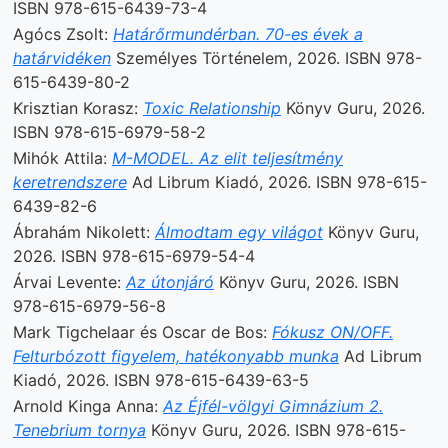
ISBN 978-615-6439-73-4
Agócs Zsolt:
Határőrmundérban. 70-es évek a
határvidéken
Személyes Történelem, 2026. ISBN 978-
615-6439-80-2
Krisztian Korasz:
Toxic Relationship
Könyv Guru, 2026.
ISBN 978-615-6979-58-2
Mihók Attila:
M-MODEL. Az elit teljesítmény
keretrendszere
Ad Librum Kiadó, 2026. ISBN 978-615-
6439-82-6
Ábrahám Nikolett:
Álmodtam egy világot
Könyv Guru,
2026. ISBN 978-615-6979-54-4
Árvai Levente:
Az útonjáró
Könyv Guru, 2026. ISBN
978-615-6979-56-8
Mark Tigchelaar és Oscar de Bos:
Fókusz ON/OFF.
Felturbózott figyelem, hatékonyabb munka
Ad Librum
Kiadó, 2026. ISBN 978-615-6439-63-5
Arnold Kinga Anna:
Az Éjfél-völgyi Gimnázium 2.
Tenebrium tornya
Könyv Guru, 2026. ISBN 978-615-