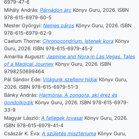
6979-47-6
Mihály András:
Párnádon arc
Könyv Guru, 2026. ISBN
978-615-6979-60-5
Mester Györgyi:
Nemes páros
Könyv Guru, 2026. ISBN
978-615-6979-62-9
Caelum Thorne:
Chronocondrium. Istenek kora
Könyv
Guru, 2026. ISBN 978-615-6979-45-2
Amarilla Auguszt:
Jasmine and Nora in Las Vegas. Tales
of a Magical Journey
Könyv Guru, 2026. ISBN
9798250699464
Pál Sándor Ede:
Világunk szellemi hídjai
Könyv Guru,
2026. ISBN 978-615-6979-51-3
Bánky András:
Harmónia. A zongora, aki érez és
gondolkodik
Könyv Guru, 2026. ISBN 978-615-6979-
33-9
Magyar László:
A fellegek lovasai
Könyv Guru, 2026.
ISBN 978-615-6979-41-4
Császár K. Éva:
A születés misztériuma
Könyv Guru,