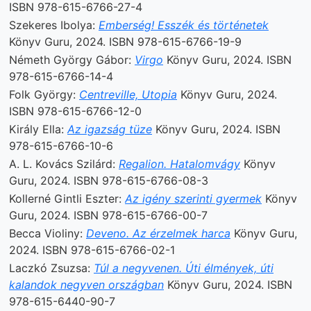
ISBN 978-615-6766-27-4
Szekeres Ibolya:
Emberség! Esszék és történetek
Könyv Guru, 2024. ISBN 978-615-6766-19-9
Németh György Gábor:
Virgo
Könyv Guru, 2024. ISBN
978-615-6766-14-4
Folk György:
Centreville, Utopia
Könyv Guru, 2024.
ISBN 978-615-6766-12-0
Király Ella:
Az igazság tüze
Könyv Guru, 2024. ISBN
978-615-6766-10-6
A. L. Kovács Szilárd:
Regalion. Hatalomvágy
Könyv
Guru, 2024. ISBN 978-615-6766-08-3
Kollerné Gintli Eszter:
Az igény szerinti gyermek
Könyv
Guru, 2024. ISBN 978-615-6766-00-7
Becca Violiny:
Deveno. Az érzelmek harca
Könyv Guru,
2024. ISBN 978-615-6766-02-1
Laczkó Zsuzsa:
Túl a negyvenen. Úti élmények, úti
kalandok negyven országban
Könyv Guru, 2024. ISBN
978-615-6440-90-7