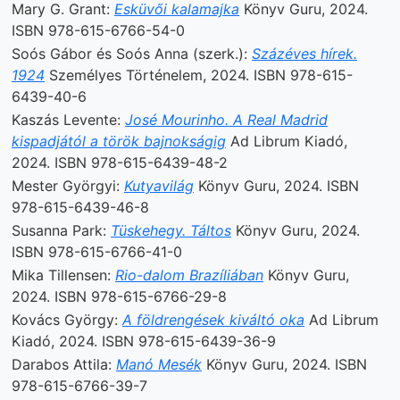
Mary G. Grant:
Esküvői kalamajka
Könyv Guru, 2024.
ISBN 978-615-6766-54-0
Soós Gábor és Soós Anna (szerk.):
Százéves hírek.
1924
Személyes Történelem, 2024. ISBN 978-615-
6439-40-6
Kaszás Levente:
José Mourinho. A Real Madrid
kispadjától a török bajnokságig
Ad Librum Kiadó,
2024. ISBN 978-615-6439-48-2
Mester Györgyi:
Kutyavilág
Könyv Guru, 2024. ISBN
978-615-6439-46-8
Susanna Park:
Tüskehegy. Táltos
Könyv Guru, 2024.
ISBN 978-615-6766-41-0
Mika Tillensen:
Rio-dalom Brazíliában
Könyv Guru,
2024. ISBN 978-615-6766-29-8
Kovács György:
A földrengések kiváltó oka
Ad Librum
Kiadó, 2024. ISBN 978-615-6439-36-9
Darabos Attila:
Manó Mesék
Könyv Guru, 2024. ISBN
978-615-6766-39-7