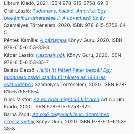
Librum Kiadó, 2021. ISBN 978-615-5758-69-0
Gráf László:
Tudomány, kaland, Amerika. Egy
biokémikus útkeresése II. A következő tíz év
Személyes Történelem, 2020. ISBN 978-615-5758-64-
5
Péntek Kamilla:
A gázlámpa
Könyv Guru, 2020. ISBN
978-615-6153-33-3
Kádár László:
Használt nők
Könyv Guru, 2020. ISBN
978-615-6153-35-7
Balázs Dezső:
Halló! Itt Péter! Péter beszél! Egy
budapesti zsidó család története az 1944-es
esztendőben
Személyes Történelem, 2020. ISBN 978-
615-5758-58-4
Glied Viktor:
Az európai migráció két arca
Ad Librum
Kiadó, 2020. ISBN 978-615-5758-62-1
Barna Zsolt:
Az első negyvenkilenc. Szerelmes
szösszenetek
Könyv Guru, 2020. ISBN 978-615-6153-
38-8