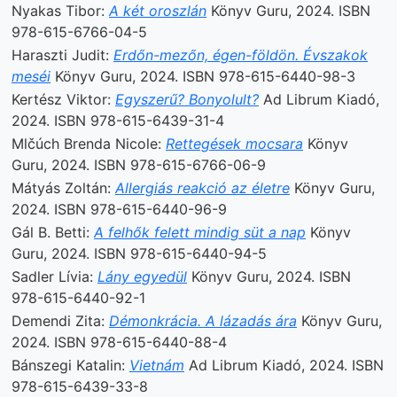
Nyakas Tibor:
A két oroszlán
Könyv Guru, 2024. ISBN
978-615-6766-04-5
Haraszti Judit:
Erdőn-mezőn, égen-földön. Évszakok
meséi
Könyv Guru, 2024. ISBN 978-615-6440-98-3
Kertész Viktor:
Egyszerű? Bonyolult?
Ad Librum Kiadó,
2024. ISBN 978-615-6439-31-4
Mlčúch Brenda Nicole:
Rettegések mocsara
Könyv
Guru, 2024. ISBN 978-615-6766-06-9
Mátyás Zoltán:
Allergiás reakció az életre
Könyv Guru,
2024. ISBN 978-615-6440-96-9
Gál B. Betti:
A felhők felett mindig süt a nap
Könyv
Guru, 2024. ISBN 978-615-6440-94-5
Sadler Lívia:
Lány egyedül
Könyv Guru, 2024. ISBN
978-615-6440-92-1
Demendi Zita:
Démonkrácia. A lázadás ára
Könyv Guru,
2024. ISBN 978-615-6440-88-4
Bánszegi Katalin:
Vietnám
Ad Librum Kiadó, 2024. ISBN
978-615-6439-33-8