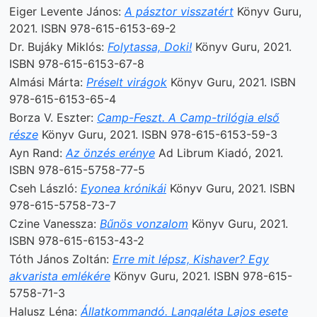
Eiger Levente János:
A pásztor visszatért
Könyv Guru,
2021. ISBN 978-615-6153-69-2
Dr. Bujáky Miklós:
Folytassa, Doki!
Könyv Guru, 2021.
ISBN 978-615-6153-67-8
Almási Márta:
Préselt virágok
Könyv Guru, 2021. ISBN
978-615-6153-65-4
Borza V. Eszter:
Camp-Feszt. A Camp-trilógia első
része
Könyv Guru, 2021. ISBN 978-615-6153-59-3
Ayn Rand:
Az önzés erénye
Ad Librum Kiadó, 2021.
ISBN 978-615-5758-77-5
Cseh László:
Eyonea krónikái
Könyv Guru, 2021. ISBN
978-615-5758-73-7
Czine Vanessza:
Bűnös vonzalom
Könyv Guru, 2021.
ISBN 978-615-6153-43-2
Tóth János Zoltán:
Erre mit lépsz, Kishaver? Egy
akvarista emlékére
Könyv Guru, 2021. ISBN 978-615-
5758-71-3
Halusz Léna:
Állatkommandó. Langaléta Lajos esete