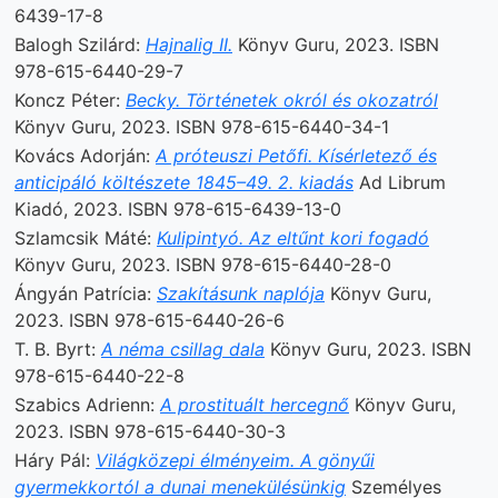
6439-17-8
Balogh Szilárd:
Hajnalig II.
Könyv Guru, 2023. ISBN
978-615-6440-29-7
Koncz Péter:
Becky. Történetek okról és okozatról
Könyv Guru, 2023. ISBN 978-615-6440-34-1
Kovács Adorján:
A próteuszi Petőfi. Kísérletező és
anticipáló költészete 1845–49. 2. kiadás
Ad Librum
Kiadó, 2023. ISBN 978-615-6439-13-0
Szlamcsik Máté:
Kulipintyó. Az eltűnt kori fogadó
Könyv Guru, 2023. ISBN 978-615-6440-28-0
Ángyán Patrícia:
Szakításunk naplója
Könyv Guru,
2023. ISBN 978-615-6440-26-6
T. B. Byrt:
A néma csillag dala
Könyv Guru, 2023. ISBN
978-615-6440-22-8
Szabics Adrienn:
A prostituált hercegnő
Könyv Guru,
2023. ISBN 978-615-6440-30-3
Háry Pál:
Világközepi élményeim. A gönyűi
gyermekkortól a dunai menekülésünkig
Személyes