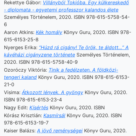
Rekettye Gábor:
Villányból Tokióba. Egy külkereskedő
- diplomata - egyetemi professzor kalandos élete
Személyes Történelem, 2020. ISBN 978-615-5758-54-
6
Aaron Atkins:
Kék homály
Könyv Guru, 2020. ISBN 978-
615-6153-25-8
Nyerges Erika:
“Húzd rá cigány! Te örök, te áldott…” A
kávéházi cigányzene története
Személyes Történelem,
2020. ISBN 978-615-5758-40-9
Ozoróczy Viktória:
Tinik a fedélzeten. A földközi-
tengeri kaland
Könyv Guru, 2020. ISBN 978-615-6153-
21-0
Visima:
Átkozott lények. A gyöngy
Könyv Guru, 2020.
ISBN 978-615-6153-23-4
Nagy Edit:
Kísértés
Könyv Guru, 2020. ISBN
Kórász Krisztián:
Kasmírsál
Könyv Guru, 2020. ISBN
978-615-6153-19-7
Kaiser Balázs:
A jövő reménységei
Könyv Guru, 2020.