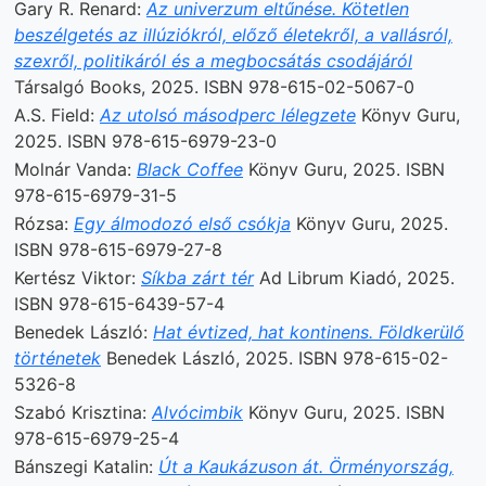
Gary R. Renard:
Az univerzum eltűnése. Kötetlen
beszélgetés az illúziókról, előző életekről, a vallásról,
szexről, politikáról és a megbocsátás csodájáról
Társalgó Books, 2025. ISBN 978-615-02-5067-0
A.S. Field:
Az utolsó másodperc lélegzete
Könyv Guru,
2025. ISBN 978-615-6979-23-0
Molnár Vanda:
Black Coffee
Könyv Guru, 2025. ISBN
978-615-6979-31-5
Rózsa:
Egy álmodozó első csókja
Könyv Guru, 2025.
ISBN 978-615-6979-27-8
Kertész Viktor:
Síkba zárt tér
Ad Librum Kiadó, 2025.
ISBN 978-615-6439-57-4
Benedek László:
Hat évtized, hat kontinens. Földkerülő
történetek
Benedek László, 2025. ISBN 978-615-02-
5326-8
Szabó Krisztina:
Alvócimbik
Könyv Guru, 2025. ISBN
978-615-6979-25-4
Bánszegi Katalin:
Út a Kaukázuson át. Örményország,