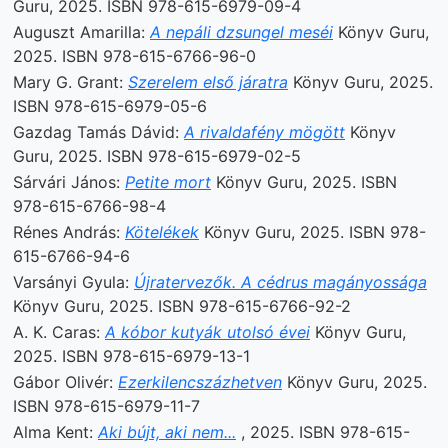
Guru, 2025. ISBN 978-615-6979-09-4
Auguszt Amarilla:
A nepáli dzsungel meséi
Könyv Guru,
2025. ISBN 978-615-6766-96-0
Mary G. Grant:
Szerelem első járatra
Könyv Guru, 2025.
ISBN 978-615-6979-05-6
Gazdag Tamás Dávid:
A rivaldafény mögött
Könyv
Guru, 2025. ISBN 978-615-6979-02-5
Sárvári János:
Petite mort
Könyv Guru, 2025. ISBN
978-615-6766-98-4
Rénes András:
Kötelékek
Könyv Guru, 2025. ISBN 978-
615-6766-94-6
Varsányi Gyula:
Újratervezők. A cédrus magányossága
Könyv Guru, 2025. ISBN 978-615-6766-92-2
A. K. Caras:
A kóbor kutyák utolsó évei
Könyv Guru,
2025. ISBN 978-615-6979-13-1
Gábor Olivér:
Ezerkilencszázhetven
Könyv Guru, 2025.
ISBN 978-615-6979-11-7
Alma Kent:
Aki bújt, aki nem...
, 2025. ISBN 978-615-