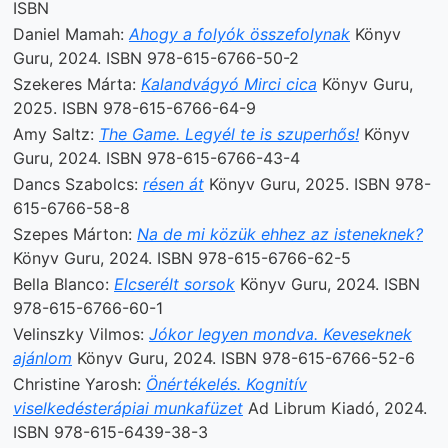
ISBN
Daniel Mamah:
Ahogy a folyók összefolynak
Könyv
Guru, 2024. ISBN 978-615-6766-50-2
Szekeres Márta:
Kalandvágyó Mirci cica
Könyv Guru,
2025. ISBN 978-615-6766-64-9
Amy Saltz:
The Game. Legyél te is szuperhős!
Könyv
Guru, 2024. ISBN 978-615-6766-43-4
Dancs Szabolcs:
résen át
Könyv Guru, 2025. ISBN 978-
615-6766-58-8
Szepes Márton:
Na de mi közük ehhez az isteneknek?
Könyv Guru, 2024. ISBN 978-615-6766-62-5
Bella Blanco:
Elcserélt sorsok
Könyv Guru, 2024. ISBN
978-615-6766-60-1
Velinszky Vilmos:
Jókor legyen mondva. Keveseknek
ajánlom
Könyv Guru, 2024. ISBN 978-615-6766-52-6
Christine Yarosh:
Önértékelés. Kognitív
viselkedésterápiai munkafüzet
Ad Librum Kiadó, 2024.
ISBN 978-615-6439-38-3