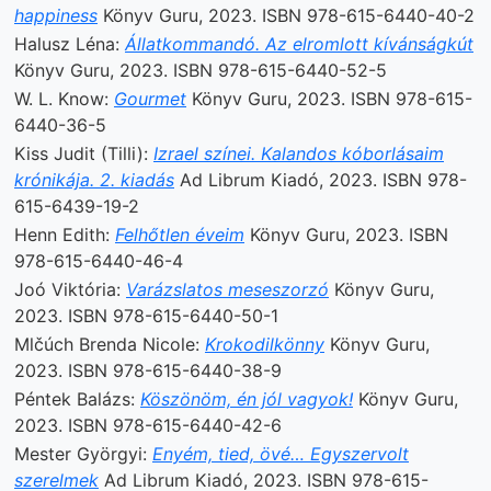
happiness
Könyv Guru, 2023. ISBN 978-615-6440-40-2
Halusz Léna:
Állatkommandó. Az elromlott kívánságkút
Könyv Guru, 2023. ISBN 978-615-6440-52-5
W. L. Know:
Gourmet
Könyv Guru, 2023. ISBN 978-615-
6440-36-5
Kiss Judit (Tilli):
Izrael színei. Kalandos kóborlásaim
krónikája. 2. kiadás
Ad Librum Kiadó, 2023. ISBN 978-
615-6439-19-2
Henn Edith:
Felhőtlen éveim
Könyv Guru, 2023. ISBN
978-615-6440-46-4
Joó Viktória:
Varázslatos meseszorzó
Könyv Guru,
2023. ISBN 978-615-6440-50-1
Mlčúch Brenda Nicole:
Krokodilkönny
Könyv Guru,
2023. ISBN 978-615-6440-38-9
Péntek Balázs:
Köszönöm, én jól vagyok!
Könyv Guru,
2023. ISBN 978-615-6440-42-6
Mester Györgyi:
Enyém, tied, övé… Egyszervolt
szerelmek
Ad Librum Kiadó, 2023. ISBN 978-615-