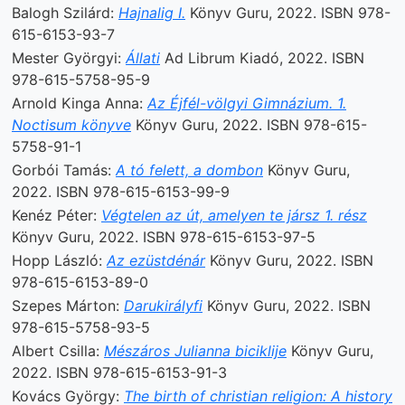
Balogh Szilárd:
Hajnalig I.
Könyv Guru, 2022. ISBN 978-
615-6153-93-7
Mester Györgyi:
Állati
Ad Librum Kiadó, 2022. ISBN
978-615-5758-95-9
Arnold Kinga Anna:
Az Éjfél-völgyi Gimnázium. 1.
Noctisum könyve
Könyv Guru, 2022. ISBN 978-615-
5758-91-1
Gorbói Tamás:
A tó felett, a dombon
Könyv Guru,
2022. ISBN 978-615-6153-99-9
Kenéz Péter:
Végtelen az út, amelyen te jársz 1. rész
Könyv Guru, 2022. ISBN 978-615-6153-97-5
Hopp László:
Az ezüstdénár
Könyv Guru, 2022. ISBN
978-615-6153-89-0
Szepes Márton:
Darukirályfi
Könyv Guru, 2022. ISBN
978-615-5758-93-5
Albert Csilla:
Mészáros Julianna biciklije
Könyv Guru,
2022. ISBN 978-615-6153-91-3
Kovács György:
The birth of christian religion: A history