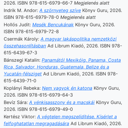
2026. ISBN 978-615-6979-66-7
Megjelenés alatt
Indrik M. Andor:
A szörnyeteg szíve
Könyv Guru, 2026.
ISBN 978-615-6979-78-0
Megjelenés alatt
Hollós Judit:
Mesék Bencukának
Könyv Guru, 2026.
ISBN 978-615-6979-72-8
Csermák Károly:
A magyar lakáspolitika nemzetközi
összehasonlításban
Ad Librum Kiadó, 2026. ISBN 978-
615-6439-67-3
Bánszegi Katalin:
Panamától Mexikóig. Panama, Costa
Rica, Salvador, Honduras, Guatemala, Belize és a
Yucatán-félsziget
Ad Librum Kiadó, 2026. ISBN 978-
615-6439-71-0
Koplányi Rebeka:
Nem vagyok én katona
Könyv Guru,
2026. ISBN 978-615-6979-64-3
Bevíz Sára:
A vénkisasszony és a macskái
Könyv Guru,
2026. ISBN 978-615-6979-49-0
Kertész Viktor:
A végtelen megszelídítése. Kísérlet a
felfoghatatlan megragadására
Ad Librum Kiadó, 2026.