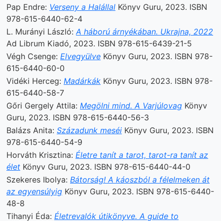
Pap Endre:
Verseny a Halállal
Könyv Guru, 2023. ISBN
978-615-6440-62-4
L. Murányi László:
A háború árnyékában. Ukrajna, 2022
Ad Librum Kiadó, 2023. ISBN 978-615-6439-21-5
Végh Csenge:
Elvegyülve
Könyv Guru, 2023. ISBN 978-
615-6440-60-0
Vidéki Herceg:
Madárkák
Könyv Guru, 2023. ISBN 978-
615-6440-58-7
Gőri Gergely Attila:
Megölni mind. A Varjúlovag
Könyv
Guru, 2023. ISBN 978-615-6440-56-3
Balázs Anita:
Századunk meséi
Könyv Guru, 2023. ISBN
978-615-6440-54-9
Horváth Krisztina:
Életre tanít a tarot, tarot-ra tanít az
élet
Könyv Guru, 2023. ISBN 978-615-6440-44-0
Szekeres Ibolya:
Bátorság! A káoszból a félelmeken át
az egyensúlyig
Könyv Guru, 2023. ISBN 978-615-6440-
48-8
Tihanyi Éda:
Életrevalók útikönyve. A guide to