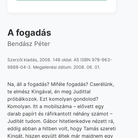
A fogadás
Bendász Péter
Szerzői kiadás, 2008. 148 oldal. A5 ISBN 978-963-
9888-04-3. Megjelenési dátum: 2008. 06. 01.
Na, áll a fogadás? Miféle fogadás? Cserélünk,
te elmész Kingával, én meg Judittal
próbálkozok. Ezt komolyan gondolod?
Komolyan. Itt a mobilszáma – elővett egy
darab papírt és ráfirkantott néhány számot –
Juditét tudom. Gábor hitetlenkedve nézett rá,
eddig abban a hitben volt, hogy Tamás szereti
Kingát, hiszen együtt éltek már majdnem egy