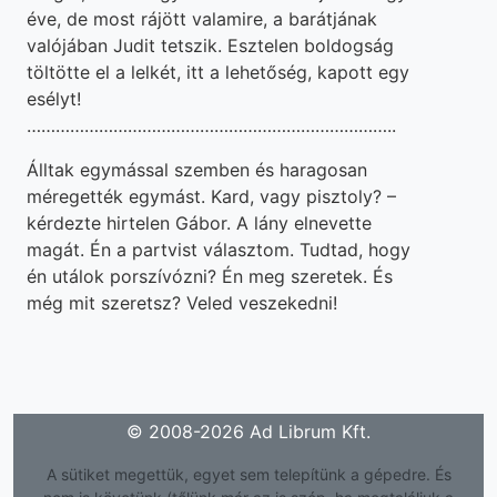
éve, de most rájött valamire, a barátjának
valójában Judit tetszik. Esztelen boldogság
töltötte el a lelkét, itt a lehetőség, kapott egy
esélyt!
…………………………………………………………………..
Álltak egymással szemben és haragosan
méregették egymást. Kard, vagy pisztoly? –
kérdezte hirtelen Gábor. A lány elnevette
magát. Én a partvist választom. Tudtad, hogy
én utálok porszívózni? Én meg szeretek. És
még mit szeretsz? Veled veszekedni!
© 2008-2026 Ad Librum Kft.
A sütiket megettük, egyet sem telepítünk a gépedre. És