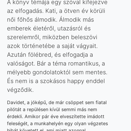
A könyv témája egy szóval kifejezve
az elfogadás. Kati, a ötven év körüli
női főhős álmodik. Álmodik más
emberek életéről, utazásról és
szerelemről, miközben beleszövi
azok történetébe a saját vágyait.
Azután fölébred, és elfogadja a
valóságot. Bár a téma romantikus, a
mélyebb gondolatoktól sem mentes.
És nem is a szokásos happy enddel
végződik.
Davidet, a jóképű, de már csöppet sem fiatal
pilótát a repülésen kívül semmi más nem
érdekli. Amikor pár éve elveszítette imádott
feleségét, a munkahelyén egy olyan végzetes
hibát követett el, ami miatt azonnal