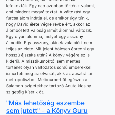
lefokozták. Egy nap azonban történik valami,
ami mindent megváltoztat. A változást egy
furcsa álom indítja el, de amikor úgy tűnik,
hogy David élete végre révbe ért, akkor az
álomból lett valóság ismét álommá változik.
Egy olyan álommá, melyet egy asszony
álmodik. Egy asszony, akinek valamiért nem
teljes az élete. Mit jelent bölcsen ébredni egy
hosszú éjszaka után? A könyv végére ez is
kiderül. A misztikumoktól sem mentes
történet olyan változatos sorsú emberekkel
ismerteti meg az olvasót, akik az ausztráliai
metropoliszból, Melbourne-ből egészen a
Salamon-szigetekhez tartozó Anuta kicsiny
szigetéig kísérik őt.
"Más lehetőség eszembe
sem jutott" - a Könyv Guru