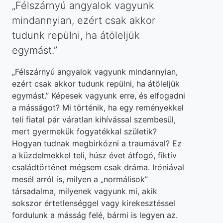
„Félszárnyú angyalok vagyunk
mindannyian, ezért csak akkor
tudunk repülni, ha átöleljük
egymást.”
„Félszárnyú angyalok vagyunk mindannyian,
ezért csak akkor tudunk repülni, ha átöleljük
egymást.” Képesek vagyunk erre, és elfogadni
a másságot? Mi történik, ha egy reményekkel
teli fiatal pár váratlan kihívással szembesül,
mert gyermekük fogyatékkal születik?
Hogyan tudnak megbirkózni a traumával? Ez
a küzdelmekkel teli, húsz évet átfogó, fiktív
családtörténet mégsem csak dráma. Iróniával
mesél arról is, milyen a „normálisok”
társadalma, milyenek vagyunk mi, akik
sokszor értetlenséggel vagy kirekesztéssel
fordulunk a másság felé, bármi is legyen az.