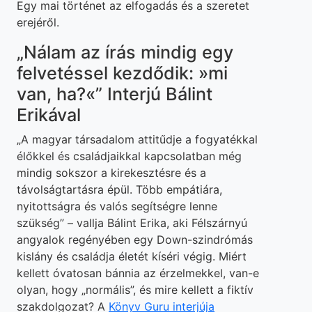
Egy mai történet az elfogadás és a szeretet
erejéről.
„Nálam az írás mindig egy
felvetéssel kezdődik: »mi
van, ha?«” Interjú Bálint
Erikával
„A magyar társadalom attitűdje a fogyatékkal
élőkkel és családjaikkal kapcsolatban még
mindig sokszor a kirekesztésre és a
távolságtartásra épül. Több empátiára,
nyitottságra és valós segítségre lenne
szükség” – vallja Bálint Erika, aki Félszárnyú
angyalok regényében egy Down-szindrómás
kislány és családja életét kíséri végig. Miért
kellett óvatosan bánnia az érzelmekkel, van-e
olyan, hogy „normális”, és mire kellett a fiktív
szakdolgozat? A
Könyv Guru interjúja