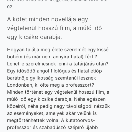
02.
A kötet minden novellája egy
végtelenül hosszú film, a múló idő
egy kicsike darabja.
Hogyan találja meg élete szerelmét egy kissé
bohém (és már nem annyira fiatal) férfi?
Lehet-e szerelmesnek lenni a tatárjárás után?
Egy idősödő angol filológus és fiatal etióp
barátnője gyilkosság szemtanúi lesznek
Londonban, ki ölte meg a professzort?
Minden történet egy végtelenül hosszú film, a
múló idő egy kicsike darabja. Néha egészen
közelről, néha pedig nagy távolságból nézzük
az eseményeket, amelyek akár velünk is
megtörténhettek volna. A kutatóorvos-
professzor és szabadúszó szépíró újabb