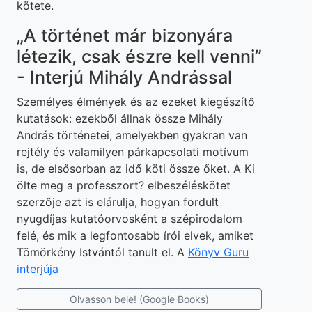
kötete.
„A történet már bizonyára
létezik, csak észre kell venni”
- Interjú Mihály Andrással
Személyes élmények és az ezeket kiegészítő
kutatások: ezekből állnak össze Mihály
András történetei, amelyekben gyakran van
rejtély és valamilyen párkapcsolati motívum
is, de elsősorban az idő köti össze őket. A Ki
ölte meg a professzort? elbeszéléskötet
szerzője azt is elárulja, hogyan fordult
nyugdíjas kutatóorvosként a szépirodalom
felé, és mik a legfontosabb írói elvek, amiket
Tömörkény Istvántól tanult el. A
Könyv Guru
interjúja
Olvasson bele! (Google Books)