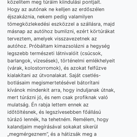
közelítem meg túráim kiindulási pontjait.
Hogy az autónak ne kelljen az erdőszélen
éjszakáznia, nekem pedig valamilyen
tömegközlekedési eszközzel a szállásra, majd
másnap az autóhoz bumlizni, ezért körtúrákat
terveztem, amelyek visszavezetnek az
autóhoz. Próbáltam kimazsolázni a hegység
legszebb természeti látnivalóit (csúcsok,
barlangok, vízesések), történelmi emlékhelyeit
(várak, kolostorromok), és azokat felfűzve
kialakítani az útvonalakat. Saját csetlés-
botlásaim megismertetésével bátorítani
kívánok mindenkit arra, hogy induljanak útnak,
mert túrázni jó, és nem csak profiknak való
mulatság. Én rabja lettem ennek az
időtöltésnek, és legszívesebben főállású
túrázó lennék, ha tehetném. Remélem, hogy
kalandjaim megírásával sokakat sikerül
„megmérgeznem”, és a hátizsák meg a