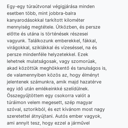
Egy-egy túraútvonal végigjárása minden
esetben több, mint jobbra-balra
kanyarodásokkal tarkított kilométer
mennyiség megtétele. Útközben, és persze
előtte és utána is történések részesei
vagyunk. Találkozunk emberekkel, fákkal,
virágokkal, sziklákkal és vízeséssel, na és
persze mindenféle helyzetekkel. Ezek
lehetnek mulatságosak, vagy szomorúak,
akad közöttük meghökkentő és tanulságos is,
de valamennyiben közös az, hogy élményt
jelentenek számunkra, amik majd hazatérve
egy idő után emlékeinkké szelídülnek.
Összegyűjtöttem egy csokorra valót a
túráimon velem megesett, szép magyar
szóval, sztorikból, és ezt kívánom most nagy
szeretettel átnyújtani. Autós ember vagyok,
ami annyit tesz, hogy ezzel a járművel