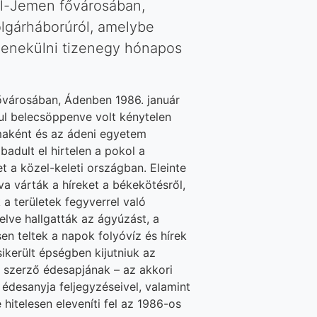
él-Jemen fővárosában,
olgárháborúról, amelybe
menekülni tizenegy hónapos
ővárosában, Ádenben 1986. január
nul belecsöppenve volt kénytelen
maként és az ádeni egyetem
badult el hirtelen a pokol a
 a közel-keleti országban. Eleinte
a várták a híreket a békekötésről,
a területek fegyverrel való
lve hallgatták az ágyúzást, a
n teltek a napok folyóvíz és hírek
sikerült épségben kijutniuk az
a szerző édesapjának – az akkori
 édesanyja feljegyzéseivel, valamint
hitelesen eleveníti fel az 1986-os