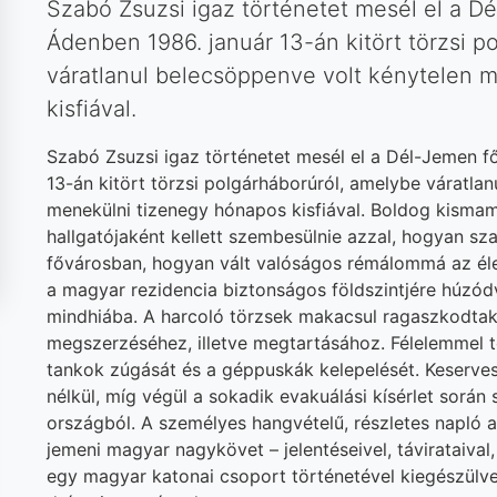
Szabó Zsuzsi igaz történetet mesél el a D
Ádenben 1986. január 13-án kitört törzsi p
váratlanul belecsöppenve volt kénytelen 
kisfiával.
Szabó Zsuzsi igaz történetet mesél el a Dél-Jemen f
13-án kitört törzsi polgárháborúról, amelybe váratla
menekülni tizenegy hónapos kisfiával. Boldog kisma
hallgatójaként kellett szembesülnie azzal, hogyan sza
fővárosban, hogyan vált valóságos rémálommá az élet
a magyar rezidencia biztonságos földszintjére húzódv
mindhiába. A harcoló törzsek makacsul ragaszkodtak 
megszerzéséhez, illetve megtartásához. Félelemmel te
tankok zúgását és a géppuskák kelepelését. Keservese
nélkül, míg végül a sokadik evakuálási kísérlet során 
országból. A személyes hangvételű, részletes napló 
jemeni magyar nagykövet – jelentéseivel, távirataival,
egy magyar katonai csoport történetével kiegészülve 