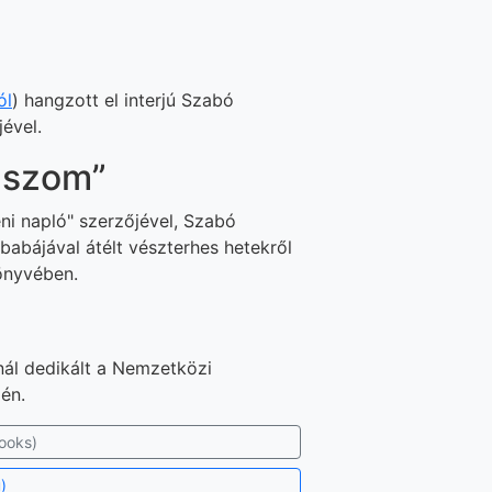
ól
) hangzott el interjú Szabó
ével.
lszom”
i napló" szerzőjével, Szabó
babájával átélt vészterhes hetekről
önyvében.
ál dedikált a Nemzetközi
én.
ooks)
)