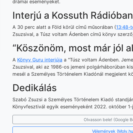
drámai eseményeket.
Interjú a Kossuth Rádióban
A 30 perc alatt a Föld körül című műsorában (
13:48-t
Zsuzsival, a Túsz voltam Ádenben című könyv szerzőj
“Köszönöm, most már jól a
A
Könyv Guru interjúja
a "Túsz voltam Ádenben. Jemen
Zsuzsival, aki az 1986-os jemeni polgárháborúban kis
mesél a Személyes Történelem Kiadónál megjelent k
Dedikálás
Szabó Zsuzsi a Személyes Történelem Kiadó standján
Könyvfesztivál egyik eseményeként 2022. október 1-j
Olvasson bele! (Google B
Vélemények (Moly.hu