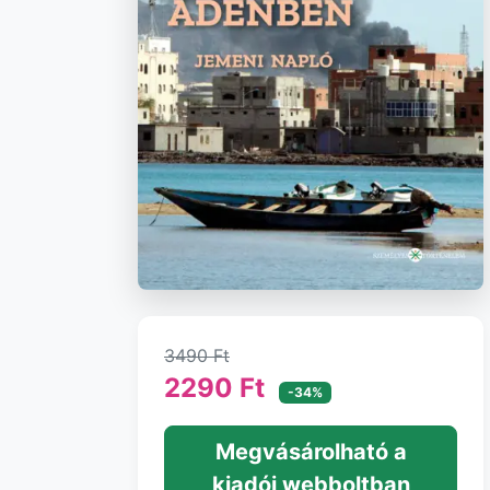
3490 Ft
2290 Ft
-34%
Megvásárolható a
kiadói webboltban