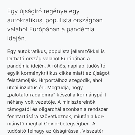
Egy újságíró regénye egy
autokratikus, populista országban
valahol Európában a pandémia
idején.
Egy autokratikus, populista jellemzőkkel is
leírható ország valahol Európában a
pandémia idején. A fő­hős, napilap-tudósító
egyik kormánykritikus cikke miatt az újságot
felszámolják. Hírportálhoz szegődik, ahol
utcai inzultus éri. Megtudja, hogy
„palotaforra­dalomra” készül a kormánypárt
néhány volt vezetője. A miniszterelnök
támogatói és oligarchái azonban a rendszer
fenntartására szövetkeznek, miután a kor­
mányfő meghal Covid-betegségben. A
tudósító fel­hagy az újságírással. Visszatér