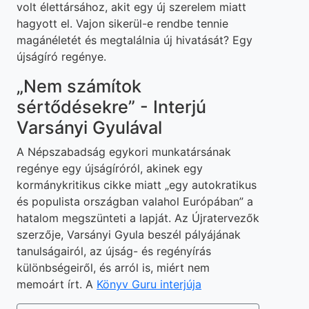
volt élettársához, akit egy új szerelem miatt
hagyott el. Vajon sikerül-e rend­be tennie
magánéletét és megtalálnia új hivatását? Egy
újságíró regénye.
„Nem számítok
sértődésekre” - Interjú
Varsányi Gyulával
A Népszabadság egykori munkatársának
regénye egy újságíróról, akinek egy
kormánykritikus cikke miatt „egy autokratikus
és populista országban valahol Európában” a
hatalom megszünteti a lapját. Az Újratervezők
szerzője, Varsányi Gyula beszél pályájának
tanulságairól, az újság- és regényírás
különbségeiről, és arról is, miért nem
memoárt írt. A
Könyv Guru interjúja