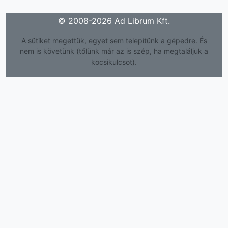
© 2008-2026 Ad Librum Kft.
A sütiket megettük, egyet sem telepítünk a gépedre. És
nem is követünk (tőlünk már az is szép, ha megtaláljuk a
kocsikulcsot).